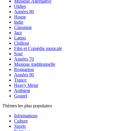
Musique Alternative
Oldies
Années 80
House
Indie
Classique
Jazz
Latino
Chillout
Film et Comédie musicale
Soul
Années 70
Musique traditionnelle
Reggaeton
Années 90
Trance
Heavy Metal
Ambient
Gospel
Thèmes les plus populaires
Informations
Culture
Sports