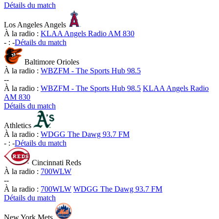
Détails du match
Los Angeles Angels
À la radio :
KLAA Angels Radio AM 830
-
:
-
Détails du match
Baltimore Orioles
À la radio :
WBZFM - The Sports Hub 98.5
-
-
À la radio :
WBZFM - The Sports Hub 98.5
KLAA Angels Radio
AM 830
Détails du match
Athletics
À la radio :
WDGG The Dawg 93.7 FM
-
:
-
Détails du match
Cincinnati Reds
À la radio :
700WLW
-
-
À la radio :
700WLW
WDGG The Dawg 93.7 FM
Détails du match
New York Mets