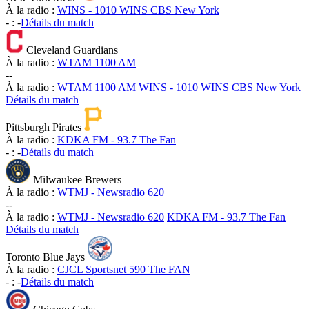
À la radio :
WINS - 1010 WINS CBS New York
-
:
-
Détails du match
Cleveland Guardians
À la radio :
WTAM 1100 AM
-
-
À la radio :
WTAM 1100 AM
WINS - 1010 WINS CBS New York
Détails du match
Pittsburgh Pirates
À la radio :
KDKA FM - 93.7 The Fan
-
:
-
Détails du match
Milwaukee Brewers
À la radio :
WTMJ - Newsradio 620
-
-
À la radio :
WTMJ - Newsradio 620
KDKA FM - 93.7 The Fan
Détails du match
Toronto Blue Jays
À la radio :
CJCL Sportsnet 590 The FAN
-
:
-
Détails du match