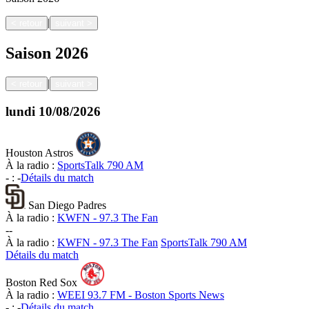
|
<
retour
suivant
>
Saison
2026
|
<
retour
suivant
>
lundi
10/08/2026
Houston Astros
À la radio :
SportsTalk 790 AM
-
:
-
Détails du match
San Diego Padres
À la radio :
KWFN - 97.3 The Fan
-
-
À la radio :
KWFN - 97.3 The Fan
SportsTalk 790 AM
Détails du match
Boston Red Sox
À la radio :
WEEI 93.7 FM - Boston Sports News
-
:
-
Détails du match