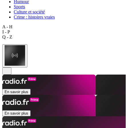
Humour
Sports
Culture et société
Crime : histoires vraies
A - H
I - P
Q - Z
En savoir plus
En savoir plus