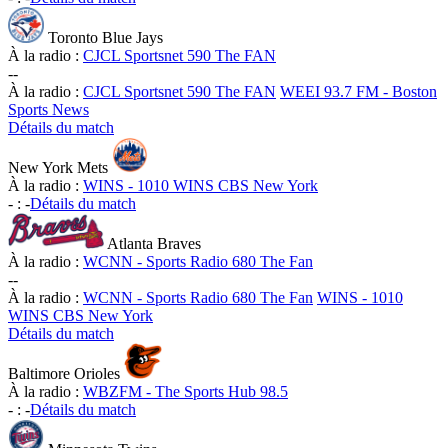
Toronto Blue Jays
À la radio :
CJCL Sportsnet 590 The FAN
-
-
À la radio :
CJCL Sportsnet 590 The FAN
WEEI 93.7 FM - Boston
Sports News
Détails du match
New York Mets
À la radio :
WINS - 1010 WINS CBS New York
-
:
-
Détails du match
Atlanta Braves
À la radio :
WCNN - Sports Radio 680 The Fan
-
-
À la radio :
WCNN - Sports Radio 680 The Fan
WINS - 1010
WINS CBS New York
Détails du match
Baltimore Orioles
À la radio :
WBZFM - The Sports Hub 98.5
-
:
-
Détails du match