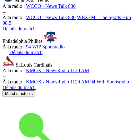
Minnesota Twins
À la radio :
WCCO - News Talk 830
-
-
À la radio :
WCCO - News Talk 830
WBZFM - The Sports Hub
98.5
Détails du match
Philadelphia Phillies
À la radio :
94 WIP Sportsradio
-
:
-
Détails du match
St.Louis Cardinals
À la radio :
KMOX - NewsRadio 1120 AM
-
-
À la radio :
KMOX - NewsRadio 1120 AM
94 WIP Sportsradio
Détails du match
Matchs actuels