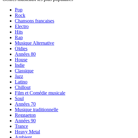
Pop
Rock
Chansons françaises
Electro
Hits
Rap
Musique Alternative
Oldies
Années 80
House
Indie
Classique
Jazz
Latino
Chillout
Film et Comédie musicale
Soul
Années 70
Musique traditionnelle
Reggaeton
Années 90
Trance
Heavy Metal
Ambient