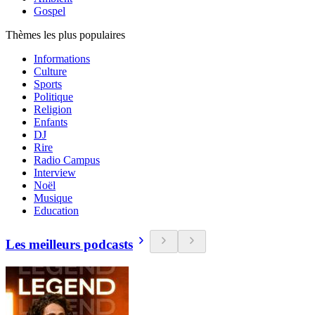
Gospel
Thèmes les plus populaires
Informations
Culture
Sports
Politique
Religion
Enfants
DJ
Rire
Radio Campus
Interview
Noël
Musique
Education
Les meilleurs podcasts