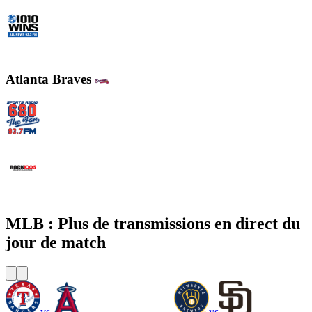
WINS - 1010 WINS CBS New York
Atlanta Braves
WCNN - Sports Radio 680 The Fan
WNNX Rock 100.5
MLB : Plus de transmissions en direct du
jour de match
vs
vs