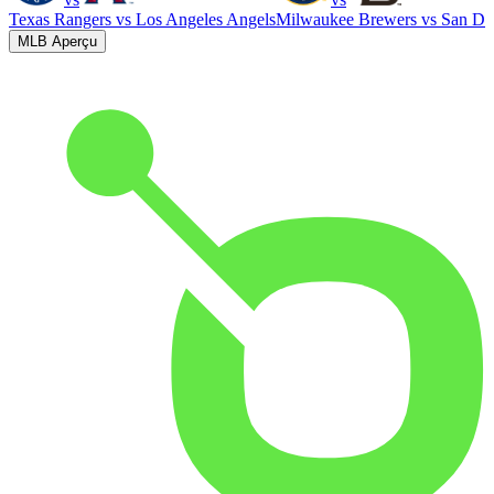
Texas Rangers
vs
Los Angeles Angels
Milwaukee Brewers
vs
San Di
MLB Aperçu