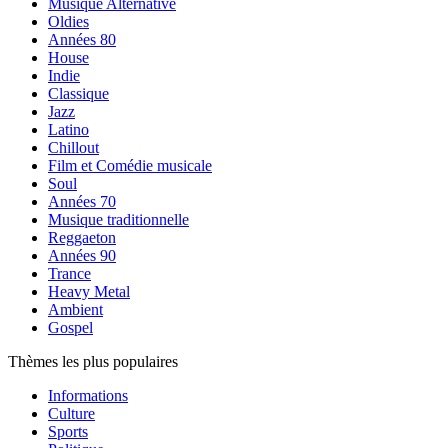
Musique Alternative
Oldies
Années 80
House
Indie
Classique
Jazz
Latino
Chillout
Film et Comédie musicale
Soul
Années 70
Musique traditionnelle
Reggaeton
Années 90
Trance
Heavy Metal
Ambient
Gospel
Thèmes les plus populaires
Informations
Culture
Sports