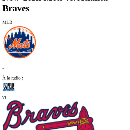
Braves
MLB
-
-
À la radio :
vs