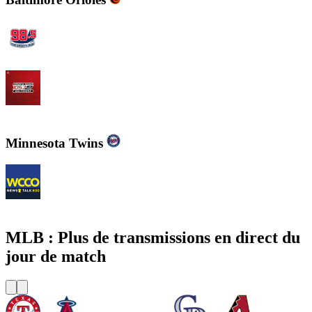
WBZFM - The Sports Hub 98.5
WJZ-FM - 105.7 FM The Fan
Minnesota Twins
WCCO - News Talk 830
MLB : Plus de transmissions en direct du
jour de match