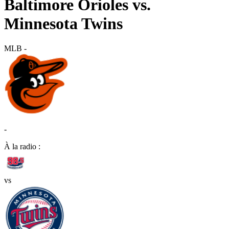
Baltimore Orioles vs.
Minnesota Twins
MLB
-
-
À la radio :
vs