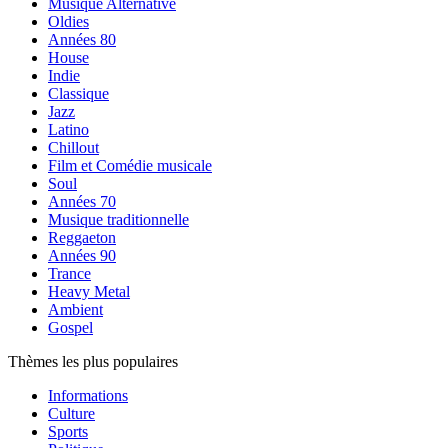
Musique Alternative
Oldies
Années 80
House
Indie
Classique
Jazz
Latino
Chillout
Film et Comédie musicale
Soul
Années 70
Musique traditionnelle
Reggaeton
Années 90
Trance
Heavy Metal
Ambient
Gospel
Thèmes les plus populaires
Informations
Culture
Sports