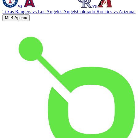
vs
vs
Texas Rangers
vs
Los Angeles Angels
Colorado Rockies
vs
Arizona 
MLB Aperçu