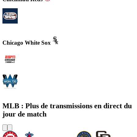
700WLW
Chicago White Sox
WMVP - ESPN 1000 AM
WGN - Radio 720 AM Chicago's News and Talk and Sports
MLB : Plus de transmissions en direct du
jour de match