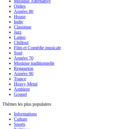
Musique Alternative
Oldies
Années 80
House
Indie
Classique
Jazz
Latino
Chillout
Film et Comédie musicale
Soul
Années 70
Musique traditionnelle
Reggaeton
Années 90
Trance
Heavy Metal
Ambient
Gospel
Thèmes les plus populaires
Informations
Culture
Sports