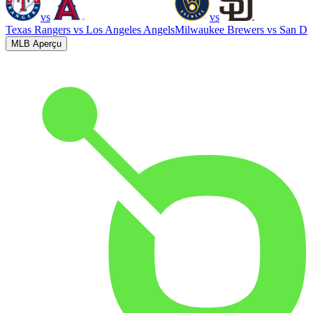
vs
vs
Texas Rangers
vs
Los Angeles Angels
Milwaukee Brewers
vs
San Di
MLB Aperçu