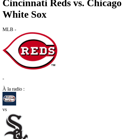
Cincinnati Reds vs. Chicago
White Sox
MLB
-
-
À la radio :
vs