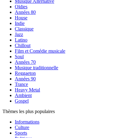
Musique Alternative
Oldies
Années 80
House
Indie
Classique
Jazz
Latino
Chillout
Film et Comédie musicale
Soul
Années 70
Musique traditionnelle
Reggaeton
Années 90
Trance
Heavy Metal
Ambient
Gospel
Thèmes les plus populaires
Informations
Culture
Sports