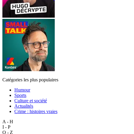
Catégories les plus populaires
Humour
Sports
Culture et société
Actualités
Crime : histoires vraies
A - H
I - P
Q - Z