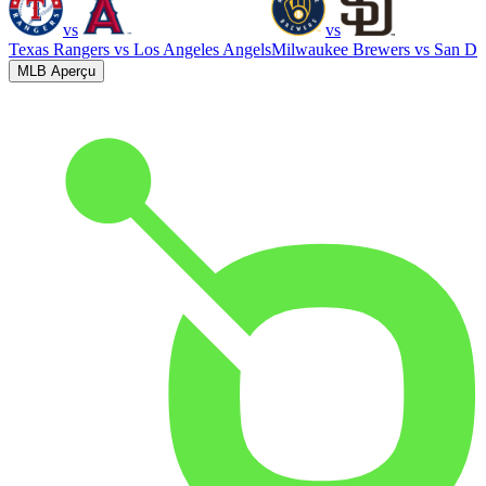
vs
vs
Texas Rangers
vs
Los Angeles Angels
Milwaukee Brewers
vs
San Di
MLB Aperçu