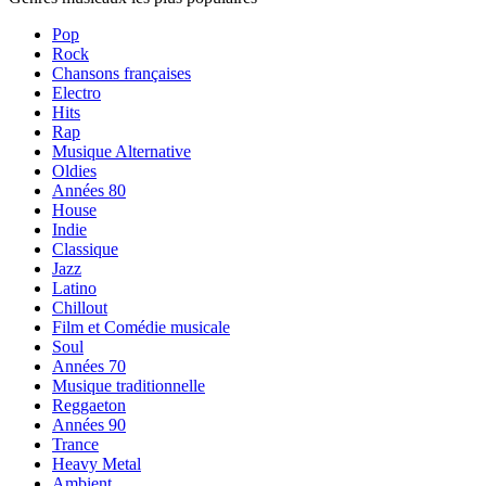
Pop
Rock
Chansons françaises
Electro
Hits
Rap
Musique Alternative
Oldies
Années 80
House
Indie
Classique
Jazz
Latino
Chillout
Film et Comédie musicale
Soul
Années 70
Musique traditionnelle
Reggaeton
Années 90
Trance
Heavy Metal
Ambient