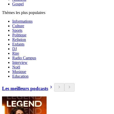
Gospel
Thèmes les plus populaires
Informations
Culture
Sports
Politique
Religion
Enfants
DJ
Rire
Radio Campus
Interview
Noël
Musique
Education
Les meilleurs podcasts