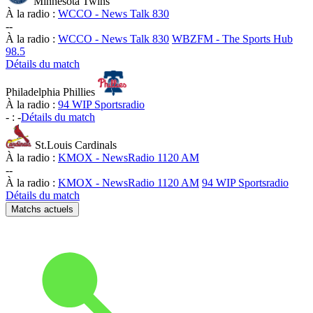
Minnesota Twins
À la radio :
WCCO - News Talk 830
-
-
À la radio :
WCCO - News Talk 830
WBZFM - The Sports Hub
98.5
Détails du match
Philadelphia Phillies
À la radio :
94 WIP Sportsradio
-
:
-
Détails du match
St.Louis Cardinals
À la radio :
KMOX - NewsRadio 1120 AM
-
-
À la radio :
KMOX - NewsRadio 1120 AM
94 WIP Sportsradio
Détails du match
Matchs actuels