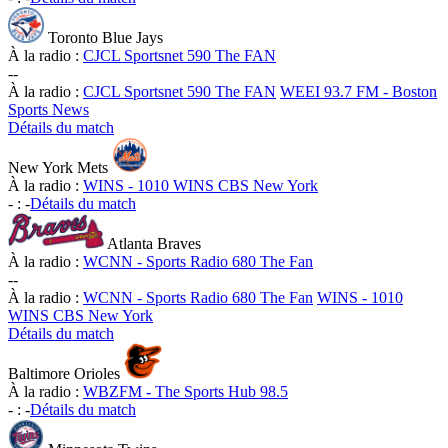
Toronto Blue Jays
À la radio :
CJCL Sportsnet 590 The FAN
-
-
À la radio :
CJCL Sportsnet 590 The FAN
WEEI 93.7 FM - Boston
Sports News
Détails du match
New York Mets
À la radio :
WINS - 1010 WINS CBS New York
-
:
-
Détails du match
Atlanta Braves
À la radio :
WCNN - Sports Radio 680 The Fan
-
-
À la radio :
WCNN - Sports Radio 680 The Fan
WINS - 1010
WINS CBS New York
Détails du match
Baltimore Orioles
À la radio :
WBZFM - The Sports Hub 98.5
-
:
-
Détails du match