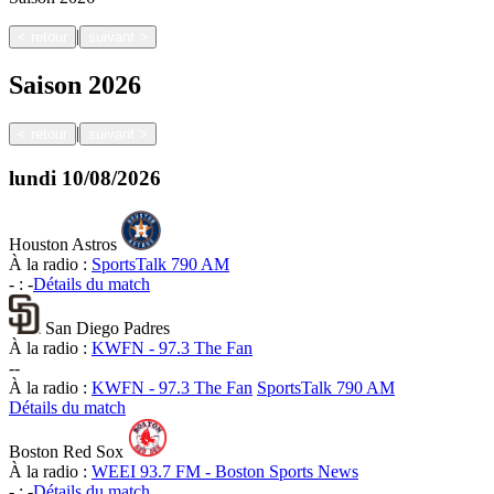
|
<
retour
suivant
>
Saison
2026
|
<
retour
suivant
>
lundi
10/08/2026
Houston Astros
À la radio :
SportsTalk 790 AM
-
:
-
Détails du match
San Diego Padres
À la radio :
KWFN - 97.3 The Fan
-
-
À la radio :
KWFN - 97.3 The Fan
SportsTalk 790 AM
Détails du match
Boston Red Sox
À la radio :
WEEI 93.7 FM - Boston Sports News
-
:
-
Détails du match