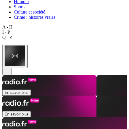
Humour
Sports
Culture et société
Crime : histoires vraies
A - H
I - P
Q - Z
En savoir plus
En savoir plus