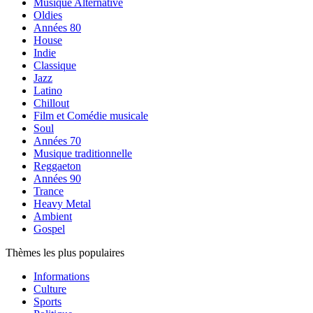
Musique Alternative
Oldies
Années 80
House
Indie
Classique
Jazz
Latino
Chillout
Film et Comédie musicale
Soul
Années 70
Musique traditionnelle
Reggaeton
Années 90
Trance
Heavy Metal
Ambient
Gospel
Thèmes les plus populaires
Informations
Culture
Sports