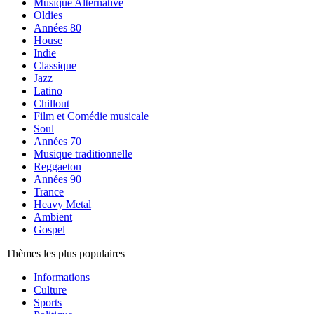
Musique Alternative
Oldies
Années 80
House
Indie
Classique
Jazz
Latino
Chillout
Film et Comédie musicale
Soul
Années 70
Musique traditionnelle
Reggaeton
Années 90
Trance
Heavy Metal
Ambient
Gospel
Thèmes les plus populaires
Informations
Culture
Sports