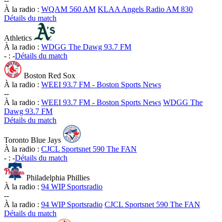
-
-
À la radio :
WQAM 560 AM
KLAA Angels Radio AM 830
Détails du match
Athletics
À la radio :
WDGG The Dawg 93.7 FM
-
:
-
Détails du match
Boston Red Sox
À la radio :
WEEI 93.7 FM - Boston Sports News
-
-
À la radio :
WEEI 93.7 FM - Boston Sports News
WDGG The
Dawg 93.7 FM
Détails du match
Toronto Blue Jays
À la radio :
CJCL Sportsnet 590 The FAN
-
:
-
Détails du match
Philadelphia Phillies
À la radio :
94 WIP Sportsradio
-
-
À la radio :
94 WIP Sportsradio
CJCL Sportsnet 590 The FAN
Détails du match