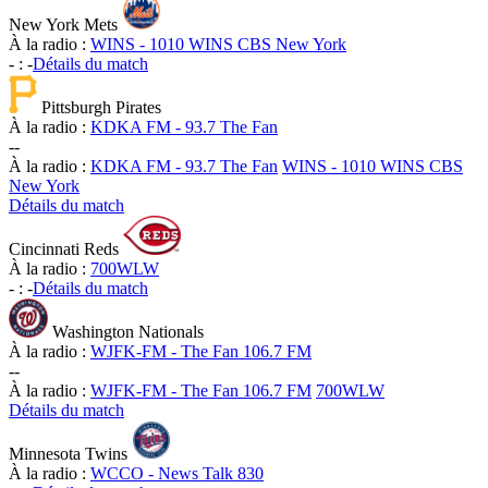
New York Mets
À la radio :
WINS - 1010 WINS CBS New York
-
:
-
Détails du match
Pittsburgh Pirates
À la radio :
KDKA FM - 93.7 The Fan
-
-
À la radio :
KDKA FM - 93.7 The Fan
WINS - 1010 WINS CBS
New York
Détails du match
Cincinnati Reds
À la radio :
700WLW
-
:
-
Détails du match
Washington Nationals
À la radio :
WJFK-FM - The Fan 106.7 FM
-
-
À la radio :
WJFK-FM - The Fan 106.7 FM
700WLW
Détails du match
Minnesota Twins
À la radio :
WCCO - News Talk 830