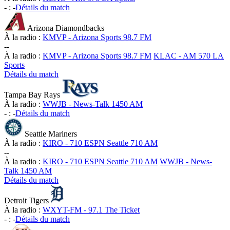
-
:
-
Détails du match
Arizona Diamondbacks
À la radio :
KMVP - Arizona Sports 98.7 FM
-
-
À la radio :
KMVP - Arizona Sports 98.7 FM
KLAC - AM 570 LA
Sports
Détails du match
Tampa Bay Rays
À la radio :
WWJB - News-Talk 1450 AM
-
:
-
Détails du match
Seattle Mariners
À la radio :
KIRO - 710 ESPN Seattle 710 AM
-
-
À la radio :
KIRO - 710 ESPN Seattle 710 AM
WWJB - News-
Talk 1450 AM
Détails du match
Detroit Tigers
À la radio :
WXYT-FM - 97.1 The Ticket
-
:
-
Détails du match