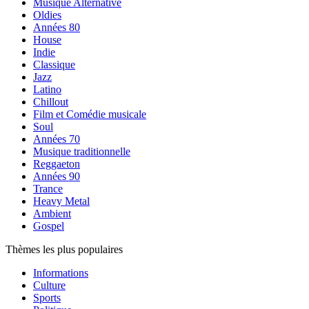
Musique Alternative
Oldies
Années 80
House
Indie
Classique
Jazz
Latino
Chillout
Film et Comédie musicale
Soul
Années 70
Musique traditionnelle
Reggaeton
Années 90
Trance
Heavy Metal
Ambient
Gospel
Thèmes les plus populaires
Informations
Culture
Sports