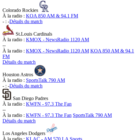
Colorado Rockies
À la radio :
KOA 850 AM & 94.1 FM
-
:
-
Détails du match
St.Louis Cardinals
À la radio :
KMOX - NewsRadio 1120 AM
-
-
À la radio :
KMOX - NewsRadio 1120 AM
KOA 850 AM & 94.1
FM
Détails du match
Houston Astros
À la radio :
SportsTalk 790 AM
-
:
-
Détails du match
San Diego Padres
À la radio :
KWFN - 97.3 The Fan
-
-
À la radio :
KWFN - 97.3 The Fan
SportsTalk 790 AM
Détails du match
Los Angeles Dodgers
À la radio :
KLAC - AM 570 LA Sports