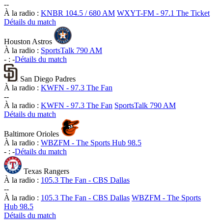
-
-
À la radio :
KNBR 104.5 / 680 AM
WXYT-FM - 97.1 The Ticket
Détails du match
Houston Astros
À la radio :
SportsTalk 790 AM
-
:
-
Détails du match
San Diego Padres
À la radio :
KWFN - 97.3 The Fan
-
-
À la radio :
KWFN - 97.3 The Fan
SportsTalk 790 AM
Détails du match
Baltimore Orioles
À la radio :
WBZFM - The Sports Hub 98.5
-
:
-
Détails du match
Texas Rangers
À la radio :
105.3 The Fan - CBS Dallas
-
-
À la radio :
105.3 The Fan - CBS Dallas
WBZFM - The Sports
Hub 98.5
Détails du match