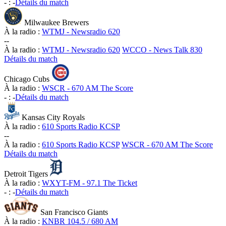
-
:
-
Détails du match
Milwaukee Brewers
À la radio :
WTMJ - Newsradio 620
-
-
À la radio :
WTMJ - Newsradio 620
WCCO - News Talk 830
Détails du match
Chicago Cubs
À la radio :
WSCR - 670 AM The Score
-
:
-
Détails du match
Kansas City Royals
À la radio :
610 Sports Radio KCSP
-
-
À la radio :
610 Sports Radio KCSP
WSCR - 670 AM The Score
Détails du match
Detroit Tigers
À la radio :
WXYT-FM - 97.1 The Ticket
-
:
-
Détails du match
San Francisco Giants
À la radio :
KNBR 104.5 / 680 AM