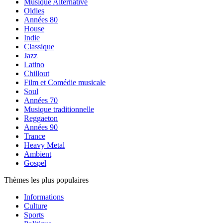
Musique Alternative
Oldies
Années 80
House
Indie
Classique
Jazz
Latino
Chillout
Film et Comédie musicale
Soul
Années 70
Musique traditionnelle
Reggaeton
Années 90
Trance
Heavy Metal
Ambient
Gospel
Thèmes les plus populaires
Informations
Culture
Sports