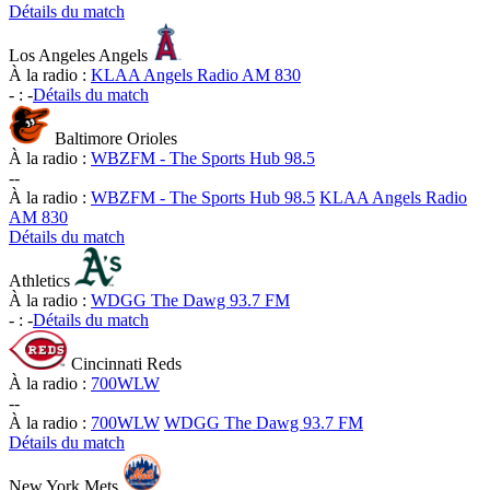
Détails du match
Los Angeles Angels
À la radio :
KLAA Angels Radio AM 830
-
:
-
Détails du match
Baltimore Orioles
À la radio :
WBZFM - The Sports Hub 98.5
-
-
À la radio :
WBZFM - The Sports Hub 98.5
KLAA Angels Radio
AM 830
Détails du match
Athletics
À la radio :
WDGG The Dawg 93.7 FM
-
:
-
Détails du match
Cincinnati Reds
À la radio :
700WLW
-
-
À la radio :
700WLW
WDGG The Dawg 93.7 FM
Détails du match
New York Mets