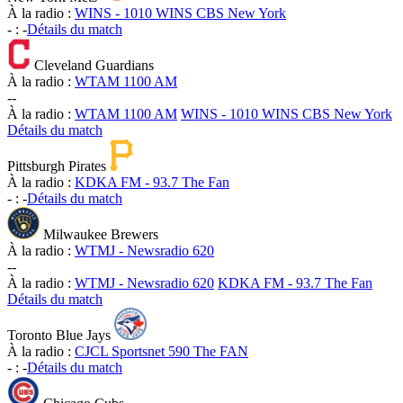
À la radio :
WINS - 1010 WINS CBS New York
-
:
-
Détails du match
Cleveland Guardians
À la radio :
WTAM 1100 AM
-
-
À la radio :
WTAM 1100 AM
WINS - 1010 WINS CBS New York
Détails du match
Pittsburgh Pirates
À la radio :
KDKA FM - 93.7 The Fan
-
:
-
Détails du match
Milwaukee Brewers
À la radio :
WTMJ - Newsradio 620
-
-
À la radio :
WTMJ - Newsradio 620
KDKA FM - 93.7 The Fan
Détails du match
Toronto Blue Jays
À la radio :
CJCL Sportsnet 590 The FAN
-
:
-
Détails du match