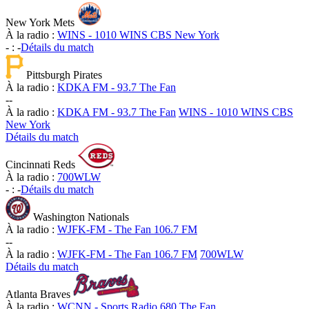
New York Mets
À la radio :
WINS - 1010 WINS CBS New York
-
:
-
Détails du match
Pittsburgh Pirates
À la radio :
KDKA FM - 93.7 The Fan
-
-
À la radio :
KDKA FM - 93.7 The Fan
WINS - 1010 WINS CBS
New York
Détails du match
Cincinnati Reds
À la radio :
700WLW
-
:
-
Détails du match
Washington Nationals
À la radio :
WJFK-FM - The Fan 106.7 FM
-
-
À la radio :
WJFK-FM - The Fan 106.7 FM
700WLW
Détails du match
Atlanta Braves
À la radio :
WCNN - Sports Radio 680 The Fan