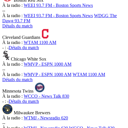
Boston Red Sox
À la radio :
WEEI 93.7 FM - Boston Sports News
-
-
À la radio :
WEEI 93.7 FM - Boston Sports News
WDGG The
Dawg 93.7 FM
Détails du match
Cleveland Guardians
À la radio :
WTAM 1100 AM
-
:
-
Détails du match
Chicago White Sox
À la radio :
WMVP - ESPN 1000 AM
-
-
À la radio :
WMVP - ESPN 1000 AM
WTAM 1100 AM
Détails du match
Minnesota Twins
À la radio :
WCCO - News Talk 830
-
:
-
Détails du match
Milwaukee Brewers
À la radio :
WTMJ - Newsradio 620
-
-