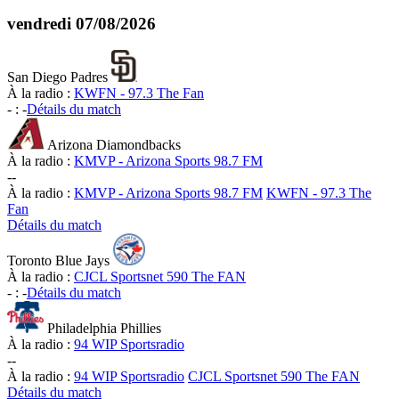
vendredi
07/08/2026
San Diego Padres
À la radio :
KWFN - 97.3 The Fan
-
:
-
Détails du match
Arizona Diamondbacks
À la radio :
KMVP - Arizona Sports 98.7 FM
-
-
À la radio :
KMVP - Arizona Sports 98.7 FM
KWFN - 97.3 The
Fan
Détails du match
Toronto Blue Jays
À la radio :
CJCL Sportsnet 590 The FAN
-
:
-
Détails du match
Philadelphia Phillies
À la radio :
94 WIP Sportsradio
-
-
À la radio :
94 WIP Sportsradio
CJCL Sportsnet 590 The FAN
Détails du match