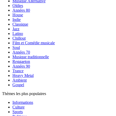
Musique Alternative
Oldies
Années 80
House
Indie
Classique
Jazz
Latino
Chillout
Film et Comédie musicale
Soul
Années 70
Musique traditionnelle
Reggaeton
Années 90
Trance
Heavy Metal
Ambient
Gospel
Thèmes les plus populaires
Informations
Culture
Sports