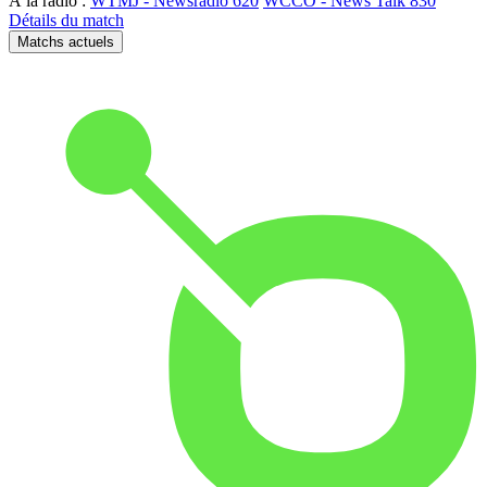
À la radio :
WTMJ - Newsradio 620
WCCO - News Talk 830
Détails du match
Matchs actuels