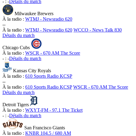
-
:
-
Détails du match
Milwaukee Brewers
À la radio :
WTMJ - Newsradio 620
-
-
À la radio :
WTMJ - Newsradio 620
WCCO - News Talk 830
Détails du match
Chicago Cubs
À la radio :
WSCR - 670 AM The Score
-
:
-
Détails du match
Kansas City Royals
À la radio :
610 Sports Radio KCSP
-
-
À la radio :
610 Sports Radio KCSP
WSCR - 670 AM The Score
Détails du match
Detroit Tigers
À la radio :
WXYT-FM - 97.1 The Ticket
-
:
-
Détails du match
San Francisco Giants
À la radio :
KNBR 104.5 / 680 AM