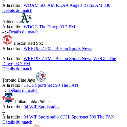
-
-
À la radio :
WQAM 560 AM
KLAA Angels Radio AM 830
Détails du match
Athletics
À la radio :
WDGG The Dawg 93.7 FM
-
:
-
Détails du match
Boston Red Sox
À la radio :
WEEI 93.7 FM - Boston Sports News
-
-
À la radio :
WEEI 93.7 FM - Boston Sports News
WDGG The
Dawg 93.7 FM
Détails du match
Toronto Blue Jays
À la radio :
CJCL Sportsnet 590 The FAN
-
:
-
Détails du match
Philadelphia Phillies
À la radio :
94 WIP Sportsradio
-
-
À la radio :
94 WIP Sportsradio
CJCL Sportsnet 590 The FAN
Détails du match