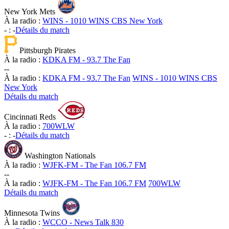
New York Mets
À la radio :
WINS - 1010 WINS CBS New York
-
:
-
Détails du match
Pittsburgh Pirates
À la radio :
KDKA FM - 93.7 The Fan
-
-
À la radio :
KDKA FM - 93.7 The Fan
WINS - 1010 WINS CBS
New York
Détails du match
Cincinnati Reds
À la radio :
700WLW
-
:
-
Détails du match
Washington Nationals
À la radio :
WJFK-FM - The Fan 106.7 FM
-
-
À la radio :
WJFK-FM - The Fan 106.7 FM
700WLW
Détails du match
Minnesota Twins
À la radio :
WCCO - News Talk 830