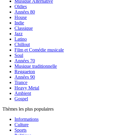
Musique Alternative
Oldies
Années 80
House
Indie
Classique
Jazz
Latino
Chillout
Film et Comédie musicale
Soul
Années 70
Musique traditionnelle
Reggaeton
Années 90
Trance
Heavy Metal
Ambient
Gospel
Thèmes les plus populaires
Informations
Culture
Sports