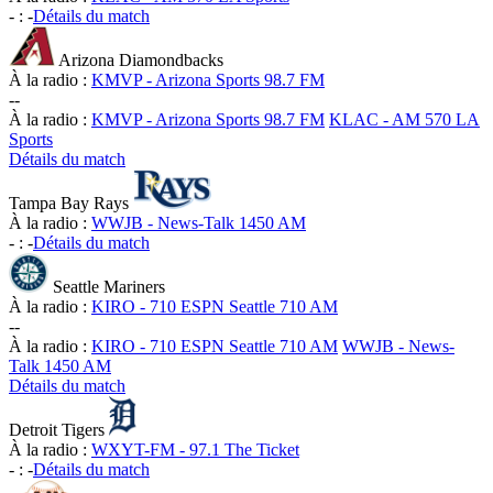
-
:
-
Détails du match
Arizona Diamondbacks
À la radio :
KMVP - Arizona Sports 98.7 FM
-
-
À la radio :
KMVP - Arizona Sports 98.7 FM
KLAC - AM 570 LA
Sports
Détails du match
Tampa Bay Rays
À la radio :
WWJB - News-Talk 1450 AM
-
:
-
Détails du match
Seattle Mariners
À la radio :
KIRO - 710 ESPN Seattle 710 AM
-
-
À la radio :
KIRO - 710 ESPN Seattle 710 AM
WWJB - News-
Talk 1450 AM
Détails du match
Detroit Tigers
À la radio :
WXYT-FM - 97.1 The Ticket
-
:
-
Détails du match