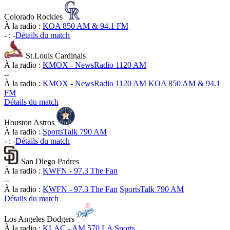
Colorado Rockies
À la radio :
KOA 850 AM & 94.1 FM
-
:
-
Détails du match
St.Louis Cardinals
À la radio :
KMOX - NewsRadio 1120 AM
-
-
À la radio :
KMOX - NewsRadio 1120 AM
KOA 850 AM & 94.1
FM
Détails du match
Houston Astros
À la radio :
SportsTalk 790 AM
-
:
-
Détails du match
San Diego Padres
À la radio :
KWFN - 97.3 The Fan
-
-
À la radio :
KWFN - 97.3 The Fan
SportsTalk 790 AM
Détails du match
Los Angeles Dodgers
À la radio :
KLAC - AM 570 LA Sports