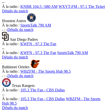
-
-
À la radio :
KNBR 104.5 / 680 AM
WXYT-FM - 97.1 The Ticket
Détails du match
Houston Astros
À la radio :
SportsTalk 790 AM
-
:
-
Détails du match
San Diego Padres
À la radio :
KWFN - 97.3 The Fan
-
-
À la radio :
KWFN - 97.3 The Fan
SportsTalk 790 AM
Détails du match
Baltimore Orioles
À la radio :
WBZFM - The Sports Hub 98.5
-
:
-
Détails du match
Texas Rangers
À la radio :
105.3 The Fan - CBS Dallas
-
-
À la radio :
105.3 The Fan - CBS Dallas
WBZFM - The Sports
Hub 98.5
Détails du match