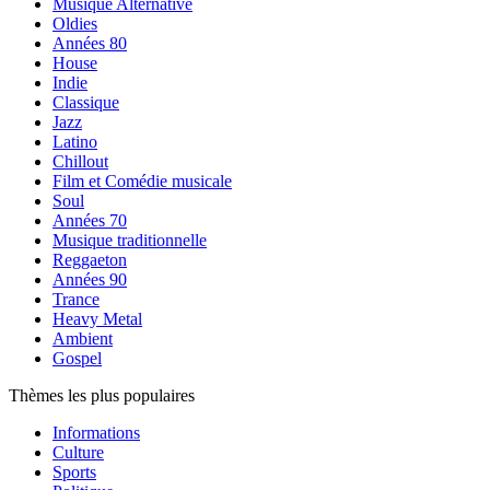
Musique Alternative
Oldies
Années 80
House
Indie
Classique
Jazz
Latino
Chillout
Film et Comédie musicale
Soul
Années 70
Musique traditionnelle
Reggaeton
Années 90
Trance
Heavy Metal
Ambient
Gospel
Thèmes les plus populaires
Informations
Culture
Sports