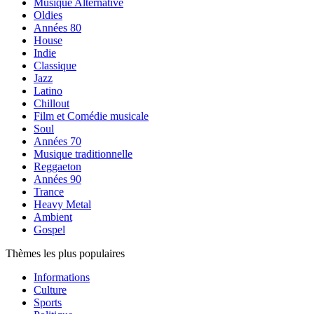
Musique Alternative
Oldies
Années 80
House
Indie
Classique
Jazz
Latino
Chillout
Film et Comédie musicale
Soul
Années 70
Musique traditionnelle
Reggaeton
Années 90
Trance
Heavy Metal
Ambient
Gospel
Thèmes les plus populaires
Informations
Culture
Sports