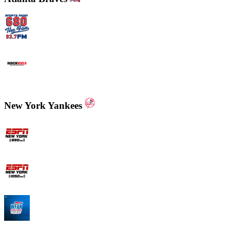
WCNN - Sports Radio 680 The Fan
WNNX Rock 100.5
New York Yankees
ESPN New York 880 AM
ESPN New York 1050 AM
WFAN 66 AM - 101.9 FM