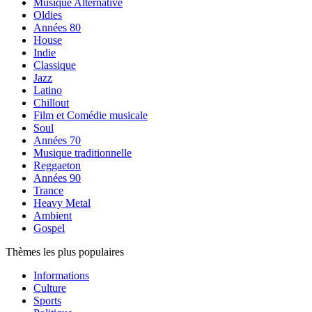
Musique Alternative
Oldies
Années 80
House
Indie
Classique
Jazz
Latino
Chillout
Film et Comédie musicale
Soul
Années 70
Musique traditionnelle
Reggaeton
Années 90
Trance
Heavy Metal
Ambient
Gospel
Thèmes les plus populaires
Informations
Culture
Sports