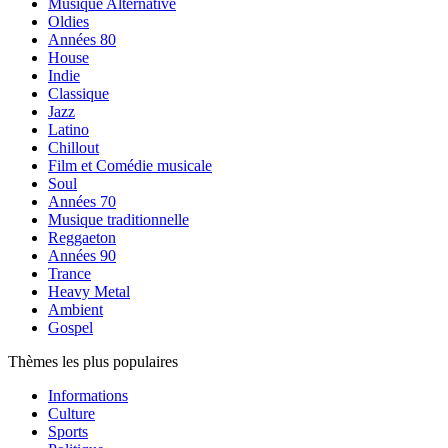
Musique Alternative
Oldies
Années 80
House
Indie
Classique
Jazz
Latino
Chillout
Film et Comédie musicale
Soul
Années 70
Musique traditionnelle
Reggaeton
Années 90
Trance
Heavy Metal
Ambient
Gospel
Thèmes les plus populaires
Informations
Culture
Sports