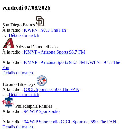
vendredi
07/08/2026
San Diego Padres
À la radio :
KWFN - 97.3 The Fan
-
:
-
Détails du match
Arizona Diamondbacks
À la radio :
KMVP - Arizona Sports 98.7 FM
-
-
À la radio :
KMVP - Arizona Sports 98.7 FM
KWFN - 97.3 The
Fan
Détails du match
Toronto Blue Jays
À la radio :
CJCL Sportsnet 590 The FAN
-
:
-
Détails du match
Philadelphia Phillies
À la radio :
94 WIP Sportsradio
-
-
À la radio :
94 WIP Sportsradio
CJCL Sportsnet 590 The FAN
Détails du match