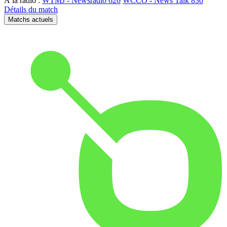
À la radio :
WTMJ - Newsradio 620
WCCO - News Talk 830
Détails du match
Matchs actuels