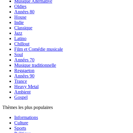
Musique Alternative
Oldies
Années 80
House
Indie
Classique
Jazz
Latino
Chillout
Film et Comédie musicale
Soul
Années 70
Musique traditionnelle
Reggaeton
Années 90
Trance
Heavy Metal
Ambient
Gospel
Thèmes les plus populaires
Informations
Culture
Sports