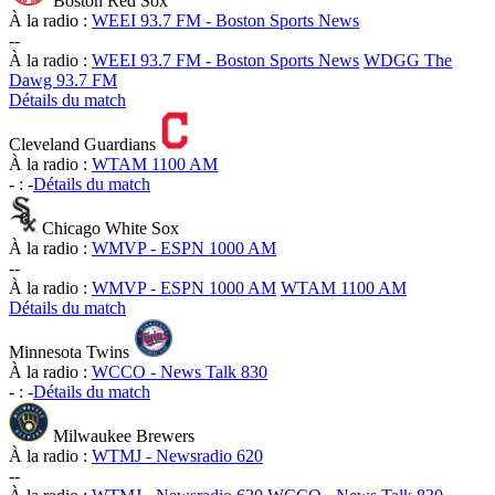
Boston Red Sox
À la radio :
WEEI 93.7 FM - Boston Sports News
-
-
À la radio :
WEEI 93.7 FM - Boston Sports News
WDGG The
Dawg 93.7 FM
Détails du match
Cleveland Guardians
À la radio :
WTAM 1100 AM
-
:
-
Détails du match
Chicago White Sox
À la radio :
WMVP - ESPN 1000 AM
-
-
À la radio :
WMVP - ESPN 1000 AM
WTAM 1100 AM
Détails du match
Minnesota Twins
À la radio :
WCCO - News Talk 830
-
:
-
Détails du match
Milwaukee Brewers
À la radio :
WTMJ - Newsradio 620
-
-