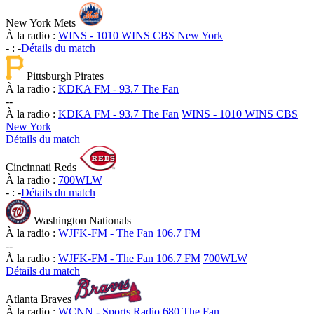
New York Mets
À la radio :
WINS - 1010 WINS CBS New York
-
:
-
Détails du match
Pittsburgh Pirates
À la radio :
KDKA FM - 93.7 The Fan
-
-
À la radio :
KDKA FM - 93.7 The Fan
WINS - 1010 WINS CBS
New York
Détails du match
Cincinnati Reds
À la radio :
700WLW
-
:
-
Détails du match
Washington Nationals
À la radio :
WJFK-FM - The Fan 106.7 FM
-
-
À la radio :
WJFK-FM - The Fan 106.7 FM
700WLW
Détails du match
Atlanta Braves
À la radio :
WCNN - Sports Radio 680 The Fan