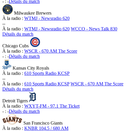
-
:
-
Détails du match
Milwaukee Brewers
À la radio :
WTMJ - Newsradio 620
-
-
À la radio :
WTMJ - Newsradio 620
WCCO - News Talk 830
Détails du match
Chicago Cubs
À la radio :
WSCR - 670 AM The Score
-
:
-
Détails du match
Kansas City Royals
À la radio :
610 Sports Radio KCSP
-
-
À la radio :
610 Sports Radio KCSP
WSCR - 670 AM The Score
Détails du match
Detroit Tigers
À la radio :
WXYT-FM - 97.1 The Ticket
-
:
-
Détails du match
San Francisco Giants
À la radio :
KNBR 104.5 / 680 AM