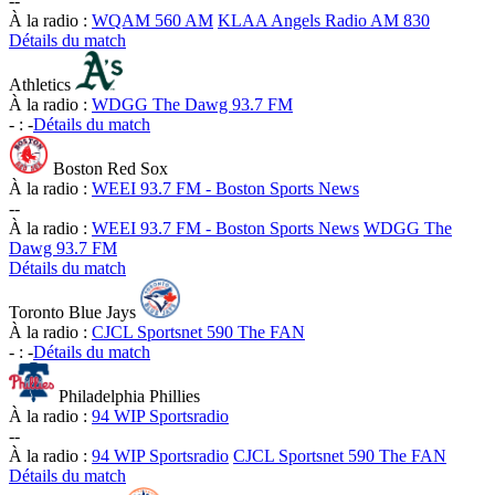
-
-
À la radio :
WQAM 560 AM
KLAA Angels Radio AM 830
Détails du match
Athletics
À la radio :
WDGG The Dawg 93.7 FM
-
:
-
Détails du match
Boston Red Sox
À la radio :
WEEI 93.7 FM - Boston Sports News
-
-
À la radio :
WEEI 93.7 FM - Boston Sports News
WDGG The
Dawg 93.7 FM
Détails du match
Toronto Blue Jays
À la radio :
CJCL Sportsnet 590 The FAN
-
:
-
Détails du match
Philadelphia Phillies
À la radio :
94 WIP Sportsradio
-
-
À la radio :
94 WIP Sportsradio
CJCL Sportsnet 590 The FAN
Détails du match