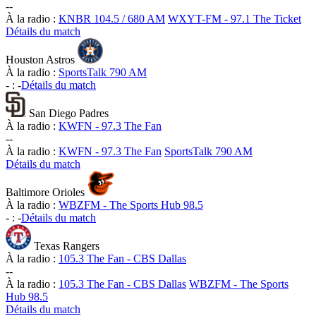
-
-
À la radio :
KNBR 104.5 / 680 AM
WXYT-FM - 97.1 The Ticket
Détails du match
Houston Astros
À la radio :
SportsTalk 790 AM
-
:
-
Détails du match
San Diego Padres
À la radio :
KWFN - 97.3 The Fan
-
-
À la radio :
KWFN - 97.3 The Fan
SportsTalk 790 AM
Détails du match
Baltimore Orioles
À la radio :
WBZFM - The Sports Hub 98.5
-
:
-
Détails du match
Texas Rangers
À la radio :
105.3 The Fan - CBS Dallas
-
-
À la radio :
105.3 The Fan - CBS Dallas
WBZFM - The Sports
Hub 98.5
Détails du match