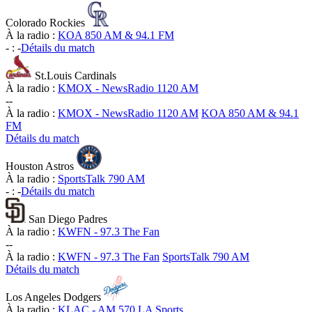
Colorado Rockies
À la radio :
KOA 850 AM & 94.1 FM
-
:
-
Détails du match
St.Louis Cardinals
À la radio :
KMOX - NewsRadio 1120 AM
-
-
À la radio :
KMOX - NewsRadio 1120 AM
KOA 850 AM & 94.1
FM
Détails du match
Houston Astros
À la radio :
SportsTalk 790 AM
-
:
-
Détails du match
San Diego Padres
À la radio :
KWFN - 97.3 The Fan
-
-
À la radio :
KWFN - 97.3 The Fan
SportsTalk 790 AM
Détails du match
Los Angeles Dodgers
À la radio :
KLAC - AM 570 LA Sports