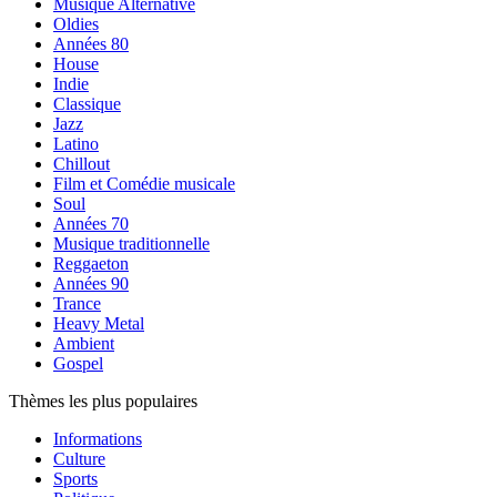
Musique Alternative
Oldies
Années 80
House
Indie
Classique
Jazz
Latino
Chillout
Film et Comédie musicale
Soul
Années 70
Musique traditionnelle
Reggaeton
Années 90
Trance
Heavy Metal
Ambient
Gospel
Thèmes les plus populaires
Informations
Culture
Sports