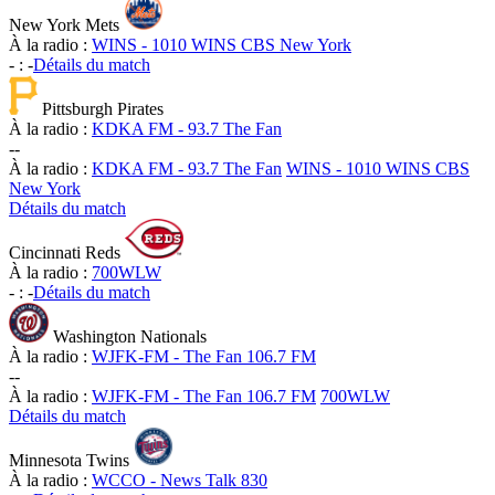
New York Mets
À la radio :
WINS - 1010 WINS CBS New York
-
:
-
Détails du match
Pittsburgh Pirates
À la radio :
KDKA FM - 93.7 The Fan
-
-
À la radio :
KDKA FM - 93.7 The Fan
WINS - 1010 WINS CBS
New York
Détails du match
Cincinnati Reds
À la radio :
700WLW
-
:
-
Détails du match
Washington Nationals
À la radio :
WJFK-FM - The Fan 106.7 FM
-
-
À la radio :
WJFK-FM - The Fan 106.7 FM
700WLW
Détails du match
Minnesota Twins
À la radio :
WCCO - News Talk 830