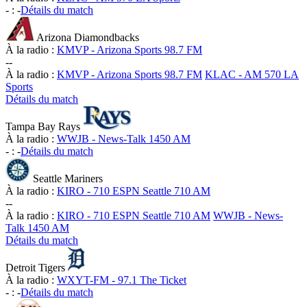
-
:
-
Détails du match
Arizona Diamondbacks
À la radio :
KMVP - Arizona Sports 98.7 FM
-
-
À la radio :
KMVP - Arizona Sports 98.7 FM
KLAC - AM 570 LA
Sports
Détails du match
Tampa Bay Rays
À la radio :
WWJB - News-Talk 1450 AM
-
:
-
Détails du match
Seattle Mariners
À la radio :
KIRO - 710 ESPN Seattle 710 AM
-
-
À la radio :
KIRO - 710 ESPN Seattle 710 AM
WWJB - News-
Talk 1450 AM
Détails du match
Detroit Tigers
À la radio :
WXYT-FM - 97.1 The Ticket
-
:
-
Détails du match