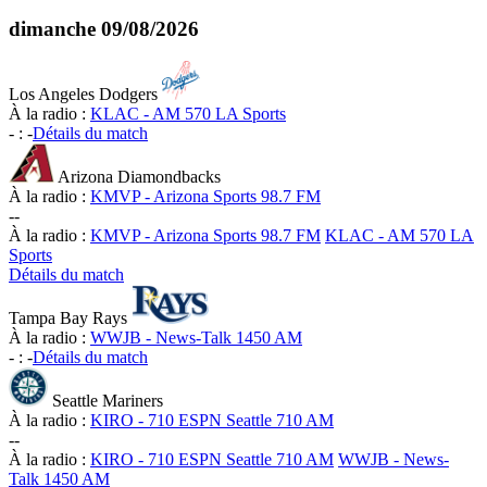
dimanche
09/08/2026
Los Angeles Dodgers
À la radio :
KLAC - AM 570 LA Sports
-
:
-
Détails du match
Arizona Diamondbacks
À la radio :
KMVP - Arizona Sports 98.7 FM
-
-
À la radio :
KMVP - Arizona Sports 98.7 FM
KLAC - AM 570 LA
Sports
Détails du match
Tampa Bay Rays
À la radio :
WWJB - News-Talk 1450 AM
-
:
-
Détails du match
Seattle Mariners
À la radio :
KIRO - 710 ESPN Seattle 710 AM
-
-
À la radio :
KIRO - 710 ESPN Seattle 710 AM
WWJB - News-
Talk 1450 AM