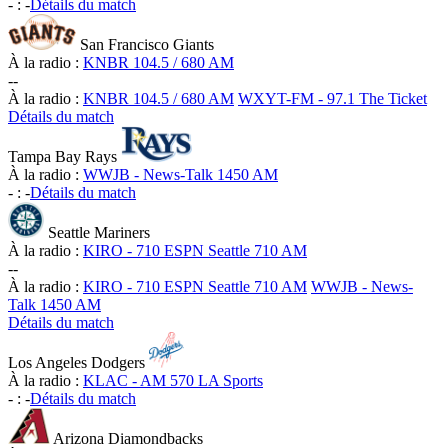
-
:
-
Détails du match
San Francisco Giants
À la radio :
KNBR 104.5 / 680 AM
-
-
À la radio :
KNBR 104.5 / 680 AM
WXYT-FM - 97.1 The Ticket
Détails du match
Tampa Bay Rays
À la radio :
WWJB - News-Talk 1450 AM
-
:
-
Détails du match
Seattle Mariners
À la radio :
KIRO - 710 ESPN Seattle 710 AM
-
-
À la radio :
KIRO - 710 ESPN Seattle 710 AM
WWJB - News-
Talk 1450 AM
Détails du match
Los Angeles Dodgers
À la radio :
KLAC - AM 570 LA Sports
-
:
-
Détails du match
Arizona Diamondbacks