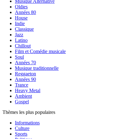
Musique Alternative
Oldies
Années 80
House
Indie
Classique
Jazz
Latino
Chillout
Film et Comédie musicale
Soul
Années 70
Musique traditionnelle
Reggaeton
Années 90
Trance
Heavy Metal
Ambient
Gospel
Thèmes les plus populaires
Informations
Culture
Sports