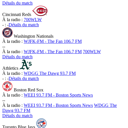
Détails du match
Cincinnati Reds
À la radio :
700WLW
-
:
-
Détails du match
Washington Nationals
À la radio :
WJFK-FM - The Fan 106.7 FM
-
-
À la radio :
WJFK-FM - The Fan 106.7 FM
700WLW
Détails du match
Athletics
À la radio :
WDGG The Dawg 93.7 FM
-
:
-
Détails du match
Boston Red Sox
À la radio :
WEEI 93.7 FM - Boston Sports News
-
-
À la radio :
WEEI 93.7 FM - Boston Sports News
WDGG The
Dawg 93.7 FM
Détails du match
Toronto Blue Jays