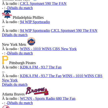
À la radio :
CJCL Sportsnet 590 The FAN
-
:
-
Détails du match
Philadelphia Phillies
À la radio :
94 WIP Sportsradio
-
-
À la radio :
94 WIP Sportsradio
CJCL Sportsnet 590 The FAN
Détails du match
New York Mets
À la radio :
WINS - 1010 WINS CBS New York
-
:
-
Détails du match
Pittsburgh Pirates
À la radio :
KDKA FM - 93.7 The Fan
-
-
À la radio :
KDKA FM - 93.7 The Fan
WINS - 1010 WINS CBS
New York
Détails du match
Atlanta Braves
À la radio :
WCNN - Sports Radio 680 The Fan
-
:
-
Détails du match