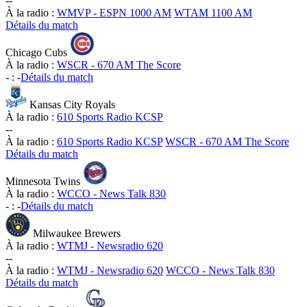
-
-
À la radio :
WMVP - ESPN 1000 AM
WTAM 1100 AM
Détails du match
Chicago Cubs
À la radio :
WSCR - 670 AM The Score
-
:
-
Détails du match
Kansas City Royals
À la radio :
610 Sports Radio KCSP
-
-
À la radio :
610 Sports Radio KCSP
WSCR - 670 AM The Score
Détails du match
Minnesota Twins
À la radio :
WCCO - News Talk 830
-
:
-
Détails du match
Milwaukee Brewers
À la radio :
WTMJ - Newsradio 620
-
-
À la radio :
WTMJ - Newsradio 620
WCCO - News Talk 830
Détails du match