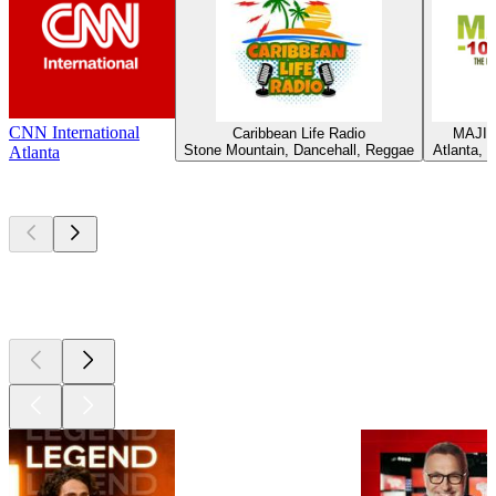
CNN International
Caribbean Life Radio
MAJIC 
Stone Mountain, Dancehall, Reggae
Atlanta, R
Atlanta
Les meilleurs
podcasts
Les meilleurs
podcasts
Les meilleurs
podcasts