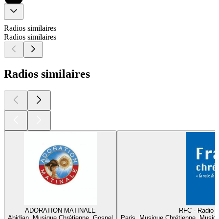
Radios similaires
Radios similaires
Radios similaires
ADORATION MATINALE
RFC - Radio F
Abidjan, Musique Chrétienne, Gospel
Paris, Musique Chrétienne, Musiq