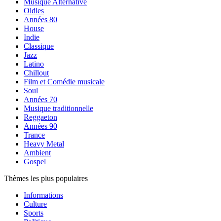
Musique Alternative
Oldies
Années 80
House
Indie
Classique
Jazz
Latino
Chillout
Film et Comédie musicale
Soul
Années 70
Musique traditionnelle
Reggaeton
Années 90
Trance
Heavy Metal
Ambient
Gospel
Thèmes les plus populaires
Informations
Culture
Sports