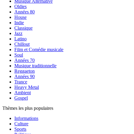
Musique Alternative
Oldies
Années 80
House
Indie
Classique
Jazz
Latino
Chillout
Film et Comédie musicale
Soul
Années 70
Musique traditionnelle
Reggaeton
Années 90
Trance
Heavy Metal
Ambient
Gospel
Thèmes les plus populaires
Informations
Culture
Sports