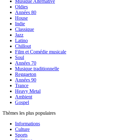
Musique Alternative
Oldies
Années 80
House
Indie
Classique
Jazz
Latino
Chillout
Film et Comédie musicale
Soul
Années 70
Musique traditionnelle
Reggaeton
Années 90
Trance
Heavy Metal
Ambient
Gospel
Thèmes les plus populaires
Informations
Culture
Sports