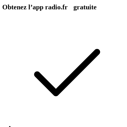
Obtenez l’app radio.fr gratuite