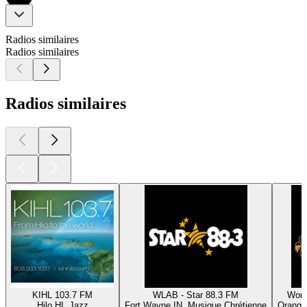
Radios similaires
Radios similaires
Radios similaires
KIHL 103.7 FM
WLAB - Star 88.3 FM
Word 
Hilo HI, Jazz
Fort Wayne IN, Musique Chrétienne
Orange