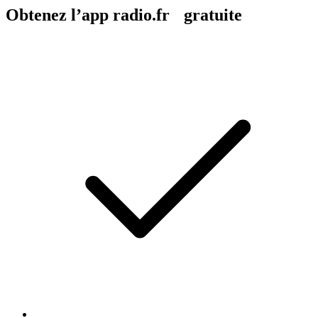
Obtenez l’app radio.fr gratuite