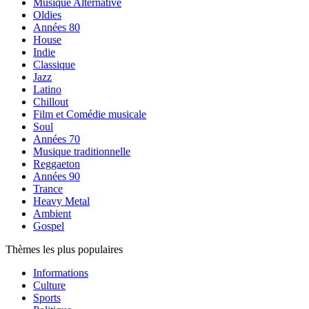
Musique Alternative
Oldies
Années 80
House
Indie
Classique
Jazz
Latino
Chillout
Film et Comédie musicale
Soul
Années 70
Musique traditionnelle
Reggaeton
Années 90
Trance
Heavy Metal
Ambient
Gospel
Thèmes les plus populaires
Informations
Culture
Sports