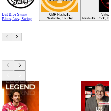
Big Blue Swing
CMR Nashville
Virtua
Nashville, Country
Nashville, Rock, In
Blues, Jazz, Swing
Les meilleurs
podcasts
Les meilleurs
podcasts
Les meilleurs
podcasts