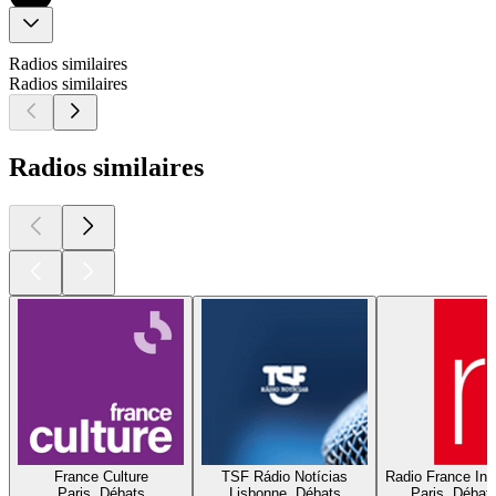
Radios similaires
Radios similaires
Radios similaires
France Culture
TSF Rádio Notícias
Radio France Inte
Paris, Débats
Lisbonne, Débats
Paris, Débat