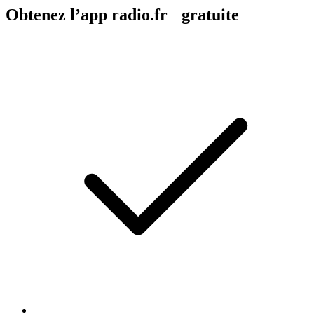
Obtenez l’app radio.fr gratuite