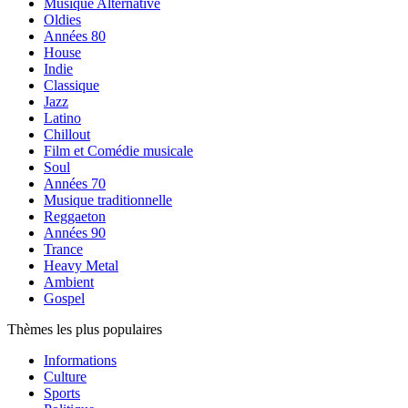
Musique Alternative
Oldies
Années 80
House
Indie
Classique
Jazz
Latino
Chillout
Film et Comédie musicale
Soul
Années 70
Musique traditionnelle
Reggaeton
Années 90
Trance
Heavy Metal
Ambient
Gospel
Thèmes les plus populaires
Informations
Culture
Sports