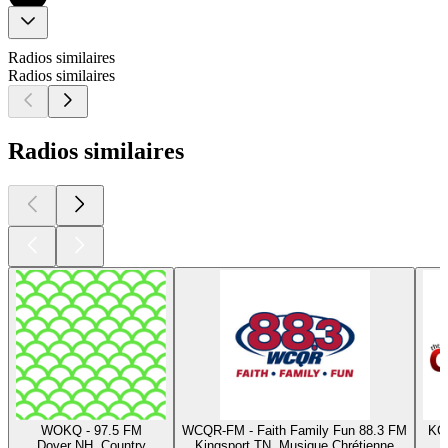
Radios similaires
Radios similaires
Radios similaires
WOKQ - 97.5 FM
WCQR-FM - Faith Family Fun 88.3 FM
KCY
Dover NH, Country
Kingsport TN, Musique Chrétienne