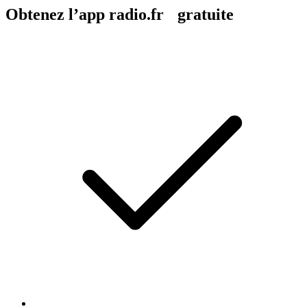
Obtenez l’app radio.fr gratuite