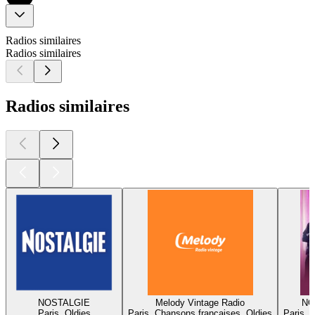
Radios similaires
Radios similaires
Radios similaires
NOSTALGIE
Melody Vintage Radio
NO
Paris, Oldies
Paris, Chansons françaises, Oldies
Paris, 