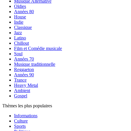
Musique Alternative
Oldies
Années 80
House
Indie
Classique
Jazz
Latino
Chillout
Film et Comédie musicale
Soul
Années 70
Musique traditionnelle
Reggaeton
Années 90
Trance
Heavy Metal
Ambient
Gospel
Thèmes les plus populaires
Informations
Culture
Sports