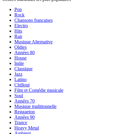
Pop
Rock
Chansons françaises
Electro
Hits
Rap
Musique Alternative
Oldies
Années 80
House
Indie
Classique
Jazz
Latino
Chillout
Film et Comédie musicale
Soul
Années 70
Musique traditionnelle
Reggaeton
Années 90
Trance
Heavy Metal
Ambient