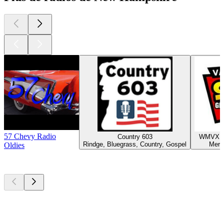
57 Chevy Radio
Country 603
WMVX Va
Rindge, Bluegrass, Country, Gospel
Merr
Oldies
Les meilleurs
podcasts
Les meilleurs
podcasts
Les meilleurs
podcasts