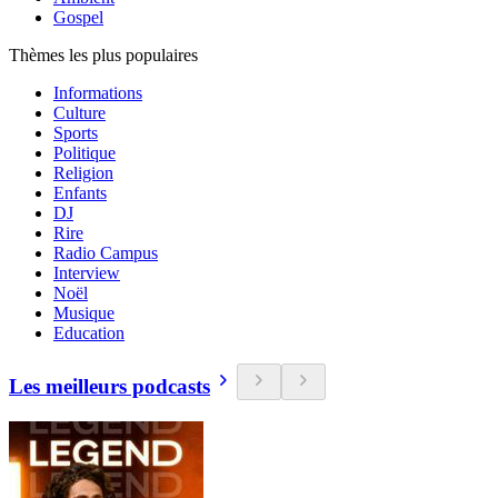
Gospel
Thèmes les plus populaires
Informations
Culture
Sports
Politique
Religion
Enfants
DJ
Rire
Radio Campus
Interview
Noël
Musique
Education
Les meilleurs podcasts