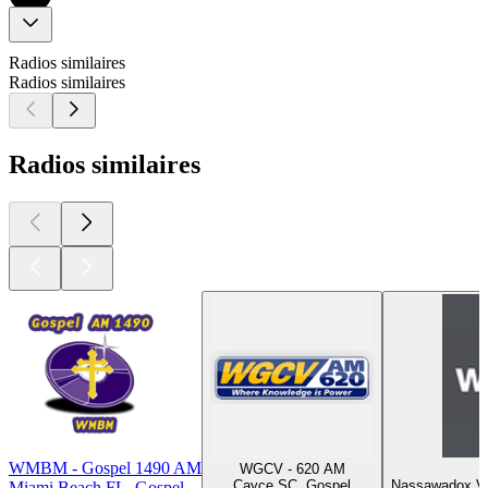
Radios similaires
Radios similaires
Radios similaires
WMBM - Gospel 1490 AM
WGCV - 620 AM
Cayce SC, Gospel
Nassawadox VA,
Miami Beach FL, Gospel