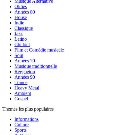
Musique Alternative
Oldies
Années 80
House
Indie
Classique
Jazz
Latino
Chillout
Film et Comédie musicale
Soul
Années 70
Musique traditionnelle
Reggaeton
Années 90
Trance
Heavy Metal
Ambient
Gospel
Thèmes les plus populaires
Informations
Culture
Sports