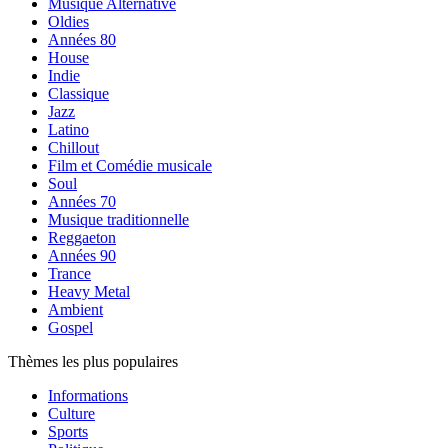
Musique Alternative
Oldies
Années 80
House
Indie
Classique
Jazz
Latino
Chillout
Film et Comédie musicale
Soul
Années 70
Musique traditionnelle
Reggaeton
Années 90
Trance
Heavy Metal
Ambient
Gospel
Thèmes les plus populaires
Informations
Culture
Sports