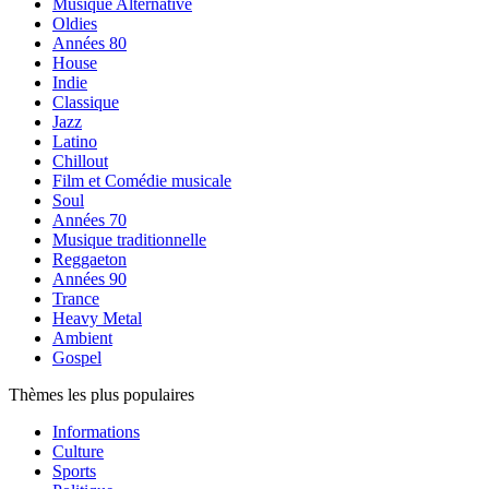
Musique Alternative
Oldies
Années 80
House
Indie
Classique
Jazz
Latino
Chillout
Film et Comédie musicale
Soul
Années 70
Musique traditionnelle
Reggaeton
Années 90
Trance
Heavy Metal
Ambient
Gospel
Thèmes les plus populaires
Informations
Culture
Sports