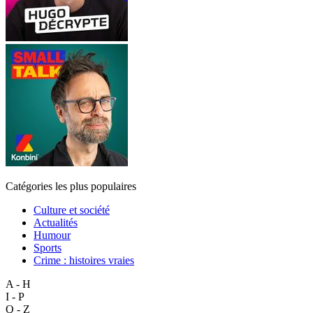
Catégories les plus populaires
Culture et société
Actualités
Humour
Sports
Crime : histoires vraies
A - H
I - P
Q - Z