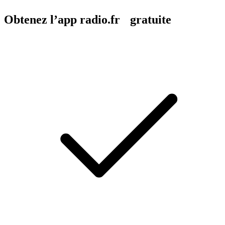
Obtenez l’app radio.fr gratuite