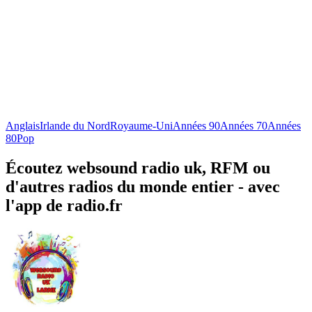
Anglais
Irlande du Nord
Royaume-Uni
Années 90
Années 70
Années
80
Pop
Écoutez websound radio uk, RFM ou
d'autres radios du monde entier - avec
l'app de radio.fr