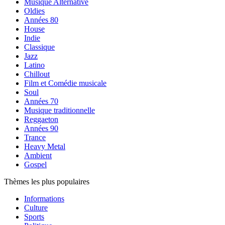
Musique Alternative
Oldies
Années 80
House
Indie
Classique
Jazz
Latino
Chillout
Film et Comédie musicale
Soul
Années 70
Musique traditionnelle
Reggaeton
Années 90
Trance
Heavy Metal
Ambient
Gospel
Thèmes les plus populaires
Informations
Culture
Sports