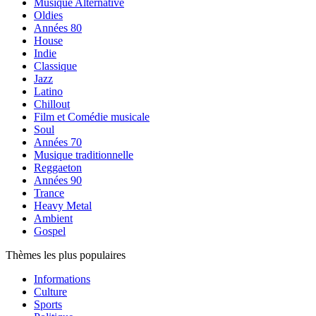
Musique Alternative
Oldies
Années 80
House
Indie
Classique
Jazz
Latino
Chillout
Film et Comédie musicale
Soul
Années 70
Musique traditionnelle
Reggaeton
Années 90
Trance
Heavy Metal
Ambient
Gospel
Thèmes les plus populaires
Informations
Culture
Sports