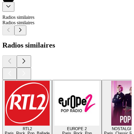
Radios similaires
Radios similaires
Radios similaires
RTL2
EUROPE 2
NOSTALGIE
Paris, Rock, Pop, Ballade
Paris, Rock, Pop
Paris, Classic R