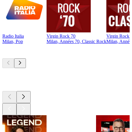
Radio Italia
Virgin Rock 70
Virgin Rock C
Milan, Pop
Milan, Années 70, Classic Rock
Milan, Année
Les meilleurs
podcasts
Les meilleurs
podcasts
Les meilleurs
podcasts