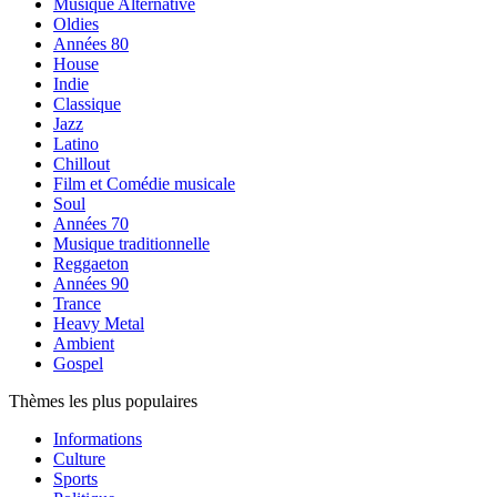
Musique Alternative
Oldies
Années 80
House
Indie
Classique
Jazz
Latino
Chillout
Film et Comédie musicale
Soul
Années 70
Musique traditionnelle
Reggaeton
Années 90
Trance
Heavy Metal
Ambient
Gospel
Thèmes les plus populaires
Informations
Culture
Sports