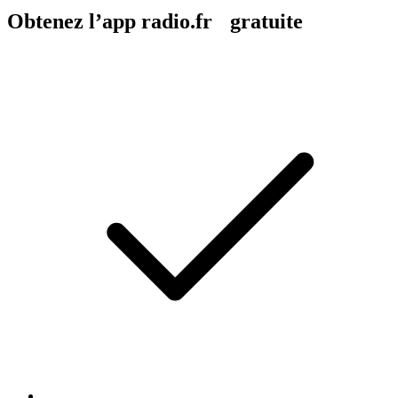
Obtenez l’app radio.fr gratuite