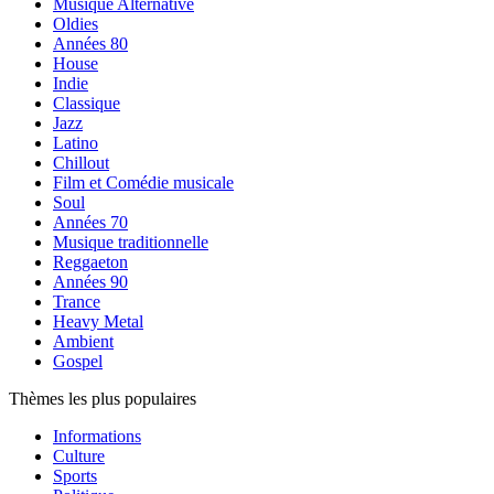
Musique Alternative
Oldies
Années 80
House
Indie
Classique
Jazz
Latino
Chillout
Film et Comédie musicale
Soul
Années 70
Musique traditionnelle
Reggaeton
Années 90
Trance
Heavy Metal
Ambient
Gospel
Thèmes les plus populaires
Informations
Culture
Sports