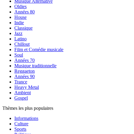
Musique Alternative
Oldies
Années 80
House
Indie
Classique
Jazz
Latino
Chillout
Film et Comédie musicale
Soul
Années 70
Musique traditionnelle
Reggaeton
Années 90
Trance
Heavy Metal
Ambient
Gospel
Thèmes les plus populaires
Informations
Culture
Sports