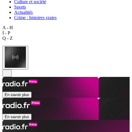
Culture et société
Sports
Actualités
Crime : histoires vraies
A - H
I - P
Q - Z
En savoir plus
En savoir plus