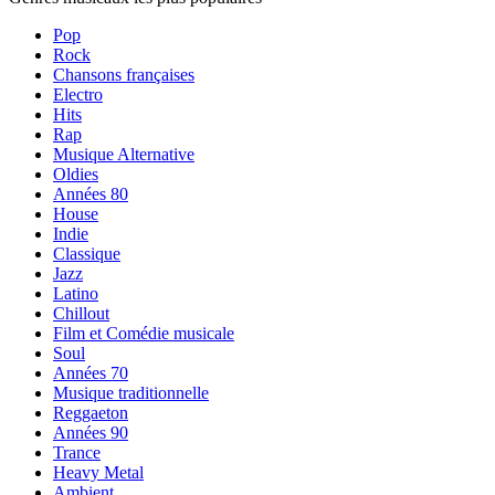
Pop
Rock
Chansons françaises
Electro
Hits
Rap
Musique Alternative
Oldies
Années 80
House
Indie
Classique
Jazz
Latino
Chillout
Film et Comédie musicale
Soul
Années 70
Musique traditionnelle
Reggaeton
Années 90
Trance
Heavy Metal
Ambient