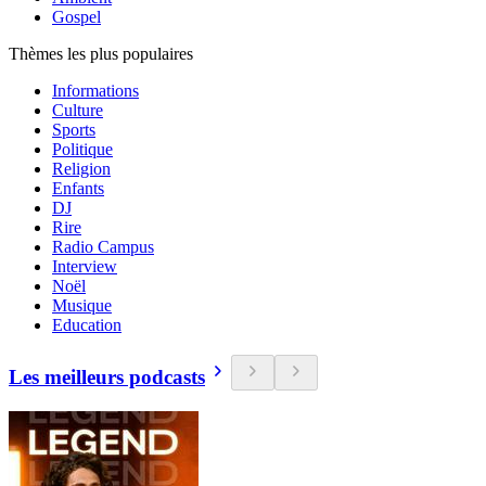
Gospel
Thèmes les plus populaires
Informations
Culture
Sports
Politique
Religion
Enfants
DJ
Rire
Radio Campus
Interview
Noël
Musique
Education
Les meilleurs podcasts