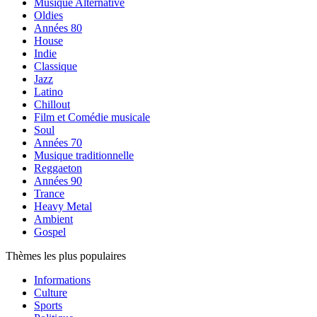
Musique Alternative
Oldies
Années 80
House
Indie
Classique
Jazz
Latino
Chillout
Film et Comédie musicale
Soul
Années 70
Musique traditionnelle
Reggaeton
Années 90
Trance
Heavy Metal
Ambient
Gospel
Thèmes les plus populaires
Informations
Culture
Sports