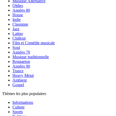
Musique Alternative
Oldies
Années 80
House
Indie
Classique
Jazz
Latino
Chillout
Film et Comédie musicale
Soul
Années 70
Musique traditionnelle
Reggaeton
Années 90
Trance
Heavy Metal
Ambient
Gospel
Thèmes les plus populaires
Informations
Culture
Sports