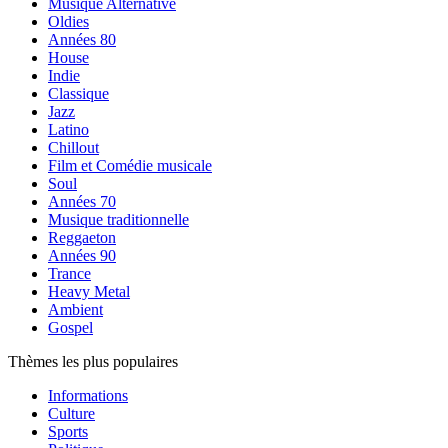
Musique Alternative
Oldies
Années 80
House
Indie
Classique
Jazz
Latino
Chillout
Film et Comédie musicale
Soul
Années 70
Musique traditionnelle
Reggaeton
Années 90
Trance
Heavy Metal
Ambient
Gospel
Thèmes les plus populaires
Informations
Culture
Sports