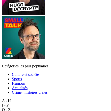
Catégories les plus populaires
Culture et société
Sports
Humour
Actualités
Crime : histoires vraies
A - H
I - P
Q - Z