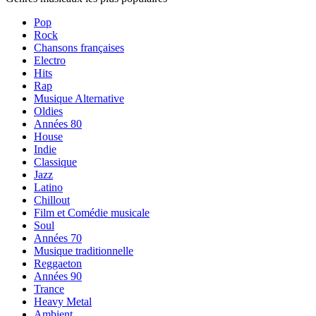
Pop
Rock
Chansons françaises
Electro
Hits
Rap
Musique Alternative
Oldies
Années 80
House
Indie
Classique
Jazz
Latino
Chillout
Film et Comédie musicale
Soul
Années 70
Musique traditionnelle
Reggaeton
Années 90
Trance
Heavy Metal
Ambient