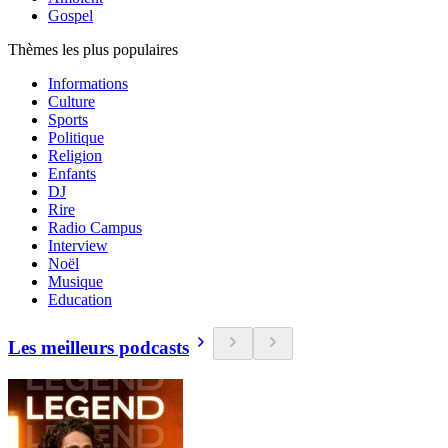
Gospel
Thèmes les plus populaires
Informations
Culture
Sports
Politique
Religion
Enfants
DJ
Rire
Radio Campus
Interview
Noël
Musique
Education
Les meilleurs podcasts