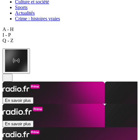
Culture et société
Sports
Actualités
Crime : histoires vraies
A - H
I - P
Q - Z
En savoir plus
En savoir plus