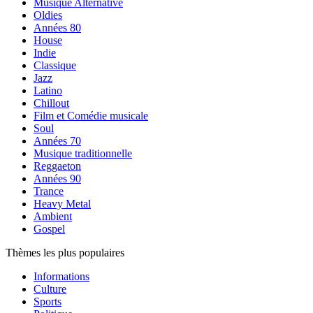
Musique Alternative
Oldies
Années 80
House
Indie
Classique
Jazz
Latino
Chillout
Film et Comédie musicale
Soul
Années 70
Musique traditionnelle
Reggaeton
Années 90
Trance
Heavy Metal
Ambient
Gospel
Thèmes les plus populaires
Informations
Culture
Sports