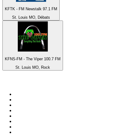
KFTK - FM Newstalk 97.1 FM
St. Louis MO, Débats
KFNS-FM - The Viper 100.7 FM
St. Louis MO, Rock
Top 100 sur
radio.fr
1
.
RTL
2
.
RMC Info Talk Sport
3
.
France Info
4
.
Europe 1
5
.
France Inter
6
.
Radio FREE DOM
7
.
NOSTALGIE
8
.
Tropiques FM