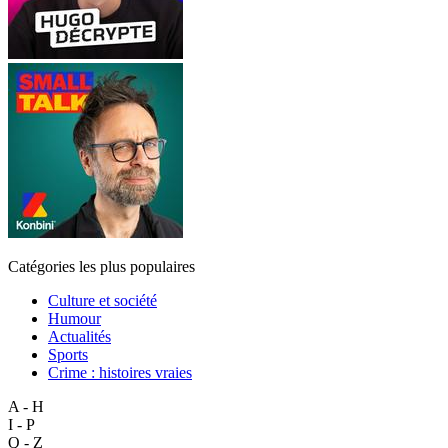
Catégories les plus populaires
Culture et société
Humour
Actualités
Sports
Crime : histoires vraies
A - H
I - P
Q - Z