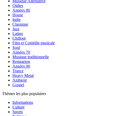
Musique Alternative
Oldies
Années 80
House
Indie
Classique
Jazz
Latino
Chillout
Film et Comédie musicale
Soul
Années 70
Musique traditionnelle
Reggaeton
Années 90
Trance
Heavy Metal
Ambient
Gospel
Thèmes les plus populaires
Informations
Culture
Sports