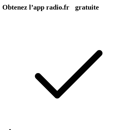
Obtenez l’app radio.fr gratuite