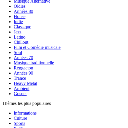
Musique Alternative
Oldies
Années 80
House
Indie
Classique
Jazz
Latino
Chillout
Film et Comédie musicale
Soul
Années 70
Musique traditionnelle
Reggaeton
Années 90
Trance
Heavy Metal
Ambient
Gospel
Thèmes les plus populaires
Informations
Culture
Sports