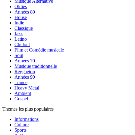
Musique Alternative
Oldies
Années 80
House
Indie
Classique
Jazz
Latino
Chillout
Film et Comédie musicale
Soul
Années 70
Musique traditionnelle
Reggaeton
Années 90
Trance
Heavy Metal
Ambient
Gospel
Thèmes les plus populaires
Informations
Culture
Sports