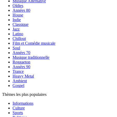
Musique Alternative
Oldies
Années 80
House
Indie
Classique
Jazz
Latino
Chillout
Film et Comédie musicale
Soul
Années 70
Musique traditionnelle
Reggaeton
Années 90
Trance
Heavy Metal
Ambient
Gospel
Thèmes les plus populaires
Informations
Culture
Sports