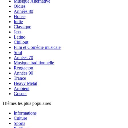
Musique Alternative
Oldies
Années 80
House
Indie
Classique
Jazz
Latino
Chillout
Film et Comédie musicale
Soul
Années 70
Musique traditionnelle
Reggaeton
Années 90
Trance
Heavy Metal
Ambient
Gospel
Thèmes les plus populaires
Informations
Culture
Sports