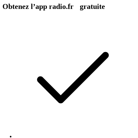
Obtenez l’app radio.fr gratuite