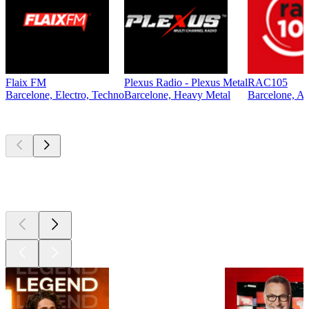
Flaix FM
Plexus Radio - Plexus Metal
RAC105
Barcelone, Electro, Techno
Barcelone, Heavy Metal
Barcelone, An
Les meilleurs
podcasts
Les meilleurs
podcasts
Les meilleurs
podcasts