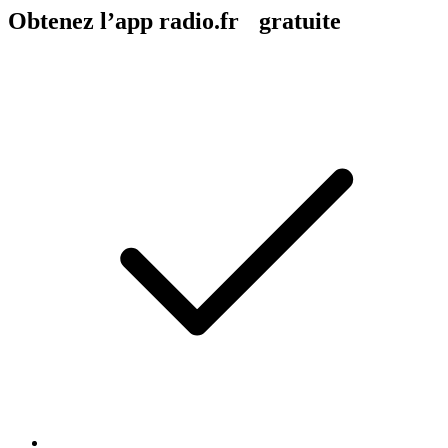
Obtenez l’app radio.fr gratuite