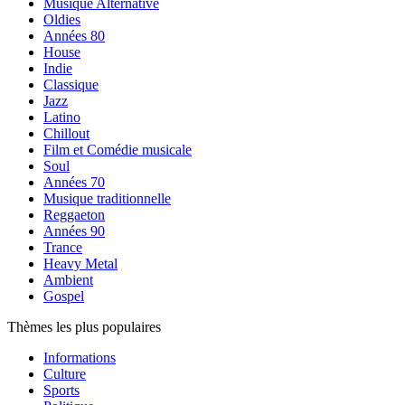
Musique Alternative
Oldies
Années 80
House
Indie
Classique
Jazz
Latino
Chillout
Film et Comédie musicale
Soul
Années 70
Musique traditionnelle
Reggaeton
Années 90
Trance
Heavy Metal
Ambient
Gospel
Thèmes les plus populaires
Informations
Culture
Sports