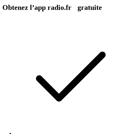
Obtenez l’app radio.fr gratuite