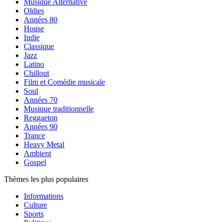
Musique Alternative
Oldies
Années 80
House
Indie
Classique
Jazz
Latino
Chillout
Film et Comédie musicale
Soul
Années 70
Musique traditionnelle
Reggaeton
Années 90
Trance
Heavy Metal
Ambient
Gospel
Thèmes les plus populaires
Informations
Culture
Sports