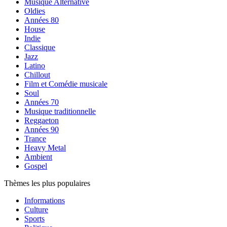
Musique Alternative
Oldies
Années 80
House
Indie
Classique
Jazz
Latino
Chillout
Film et Comédie musicale
Soul
Années 70
Musique traditionnelle
Reggaeton
Années 90
Trance
Heavy Metal
Ambient
Gospel
Thèmes les plus populaires
Informations
Culture
Sports